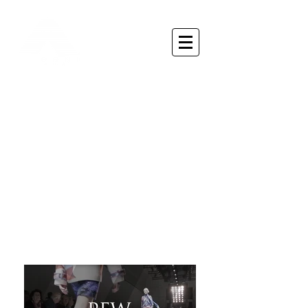
Branded Content
é todo conteúdo de entretenimento
produzido pelas marcas.
Uma forma incrível de criar uma
com o público ao oferecer
conteúdos relevantes que
agreguem um valor, associando
sua marca ou produto.