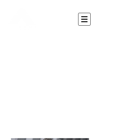
80%
dos visitantes de uma
página
assistem
a um vídeo,
enquanto
apenas 20% lêem um
texto.
74%
de todo o tráfego online
será de vídeos, até o
ano que vem.
75%
das pessoas visitam o
site do anunciante após
assistir um vídeo.